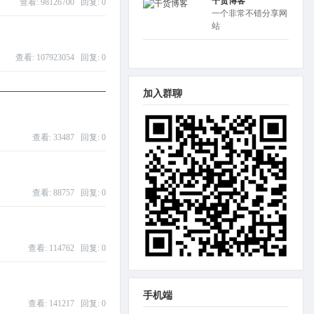
干货博客
查看: 98126700
回复: 0
一个非常不错分享网
站
查看: 107923054
回复: 0
加入群聊
查看: 33487
回复: 0
查看: 88757
回复: 0
查看: 114762
回复: 0
手机端
查看: 141217
回复: 0