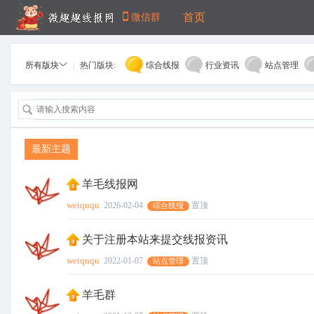
首页
微信群
所有版块
|
热门版块:
综合线报
行业资讯
站点管理
最新主题
羊毛线报网
weiququ
2026-02-04
置顶
综合线报
关于注册本站来提交线报资讯
weiququ
2022-01-07
置顶
站点管理
羊毛群