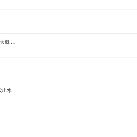
腾讯妄想山海回归送婴玉，充过钱的来，可以卖，大概 1 比 3
出水 ​