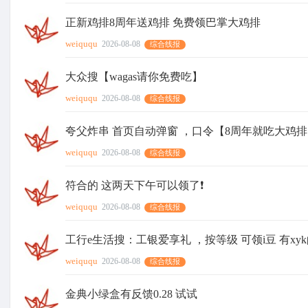
正新鸡排8周年送鸡排 免费领巴掌大鸡排
weiququ
2026-08-08
综合线报
大众搜【wagas请你免费吃】
weiququ
2026-08-08
综合线报
夸父炸串 首页自动弹窗 ，口令【8周年就吃大鸡
weiququ
2026-08-08
综合线报
符合的 这两天下午可以领了❗
weiququ
2026-08-08
综合线报
工行e生活搜：工银爱享礼 ，按等级 可领i豆 有xy
weiququ
2026-08-08
综合线报
金典小绿盒有反馈0.28 试试