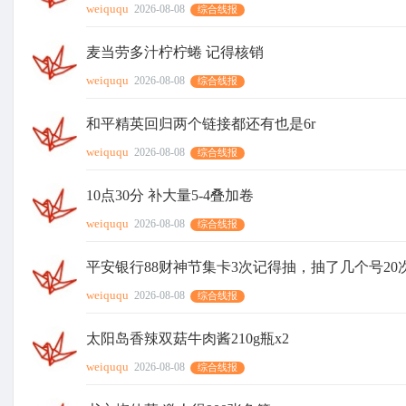
weiququ
2026-08-08
综合线报
麦当劳多汁柠柠蜷 记得核销
weiququ
2026-08-08
综合线报
和平精英回归两个链接都还有也是6r
weiququ
2026-08-08
综合线报
10点30分 补大量5-4叠加卷
weiququ
2026-08-08
综合线报
weiququ
2026-08-08
综合线报
太阳岛香辣双菇牛肉酱210g瓶x2
weiququ
2026-08-08
综合线报