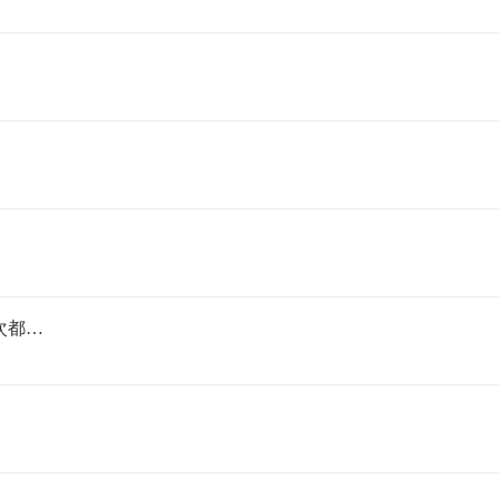
平安银行88财神节集卡3次记得抽，抽了几个号20次都是些破积