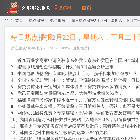
首页
微信群
首页
热点播报
热点播报
每日热点播报2月22日，星期六，正月二十五
每日热点播报2月22日，星期六，正月二
›
›
›
所在版块: 热点播报 2025-02-22 05:57
[复制链接]
微
»
1、近20万餐饮商家申请入驻京东外卖，京东外卖已在全国39个城
2、蜜雪冰城启动全球招股，计划3月3日在港交所上市；
3、中国电影博物院回应哪吒2被炒上千元：携手抵制加价倒票行为
4、全国学生资助管理中心：警惕助学贷款还款骗局；微信搜：每
5、房贷提前还不一定划算？媒体调查：房贷剩余不多的情况下，
6、腾讯元宝团队大量招聘AI产品、大模型技术相关岗位；
7、福建漳浦市民称家中停水近一个月，官方回复已转相关部门处
8、小杨哥戴头套复播，不敢露脸？三只羊相关人士否认：也不是
9、网传幼儿园将免费？专家辟谣：系误读，学前教育普及普惠不
趣
10、我国首口超万米科探井胜利完钻：入地10910米，创造多项世
11、耶鲁大学专家证实辉瑞新冠疫苗有后遗症，患者甚至出现生物
12、韩国决定对中国钢板征收最高达38.02%的关税；
13、美财长：泽连斯基保证将签5000亿美元矿产开采权移交协议；