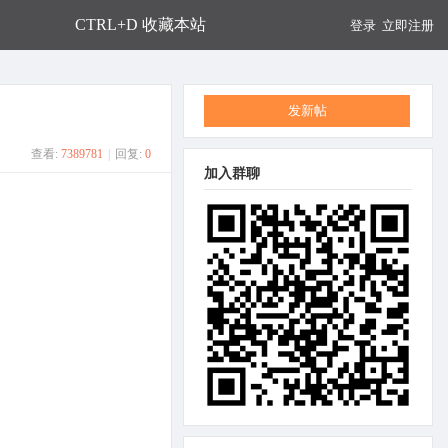
CTRL+D 收藏本站
登录
立即注册
发新帖
查看:
7389781
|
回复:
0
加入群聊