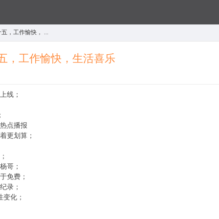
，工作愉快， ...
十五，工作愉快，生活喜乐
市上线；
；
日热点播报
留着更划算；
理；
大杨哥；
等于免费；
界纪录；
性变化；