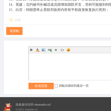
14、英媒：北约秘书长喊话成员国增加国防开支，否则可能接到特
15、白宫：特朗普终止美联邦政府内所有平权政策恢复执行死刑；
回复
发新帖
趣
线
回帖后跳转到最后一页
发表回复
微趣趣线报网
sinataoke.cn!
© 2021
sinataoke.cn!