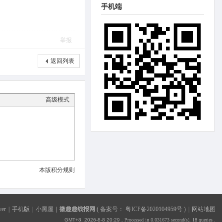
手机端
举报
返回列表
高级模式
本版积分规则
ver
|
手机版
|
小黑屋
|
微趣趣线报网
(
备案号： 粤ICP备2020104959号
)
|
网站地图
GMT+8, 2026-8-8 20:29
, Processed in 0.031673 second(s), 18 queries .