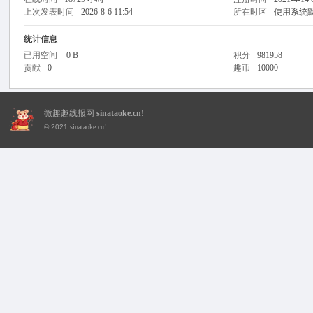
上次发表时间
2026-8-6 11:54
所在时区
使用系统
统计信息
已用空间
0 B
积分
981958
贡献
0
趣币
10000
趣
微趣趣线报网
sinataoke.cn!
© 2021
sinataoke.cn!
线