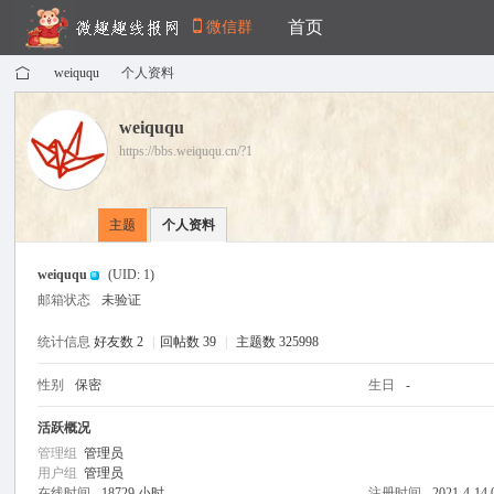
首页
微信群
weiququ
个人资料
weiququ
https://bbs.weiququ.cn/?1
›
›
微
主题
个人资料
weiququ
(UID: 1)
邮箱状态
未验证
统计信息
好友数 2
|
回帖数 39
|
主题数 325998
性别
保密
生日
-
趣
活跃概况
管理组
管理员
用户组
管理员
在线时间
18729 小时
注册时间
2021-4-14 