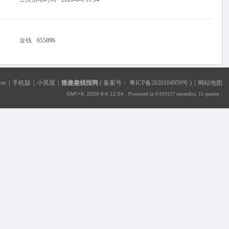
金钱
655896
ver
|
手机版
|
小黑屋
|
微趣趣线报网
(
备案号： 粤ICP备2020104959号
)
|
网站地图
GMT+8, 2026-8-6 12:04
, Processed in 0.019157 second(s), 15 queries .