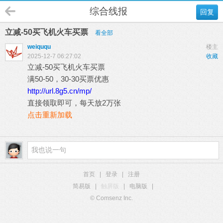
综合线报
回复
立减-50买飞机火车买票
看全部
weiququ
楼主
2025-12-7 06:27:02
收藏
立减-50买飞机火车买票
满50-50，30-30买票优惠
http://url.8g5.cn/mp/
直接领取即可，每天放2万张
点击重新加载
首页
|
登录
|
注册
简易版
|
触屏版
|
电脑版
|
© Comsenz Inc.