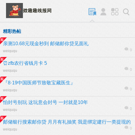
精彩热帖
亲测10.68元现金秒到 邮储邮你贷见面礼
0
weiququ
⏰zfb农行省钱月卡 5
0
weiququ
『8·19中国医师节致敬宝藏医生』
0
weiququ
怕封号别玩 这玩意会封号 一封就是10年
0
weiququ
邮储银行搜索邮你贷 月月有礼抽奖 我是绑定建行一类提现的
0
weiququ