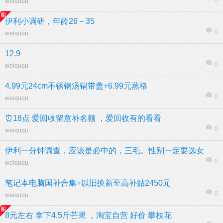
weiququ
伊利小调研，年龄26－35
0
weiququ
12.9
0
weiququ
4.99元24cm不锈钢汤锅带盖+6.99元蒸格
0
weiququ
⏰18点 爱回收留意补名额 ，爱回收有的看看
0
weiququ
伊利一分钟调查，应该是必中的，三毛。性别一定要选女
0
weiququ
笔记本电脑国补合集+以旧换新至高补贴2450元
0
weiququ
8元左右 拿下4.5斤芒果 ，淘宝自营 好价 攀枝花