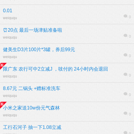
0.01
0
weiququ
⏰20点 最后一场津贴准备啦
0
weiququ
健美生D3片100片*3罐，券后99元
0
weiququ
限广东 农行可中2立减J ，吱付的 24小时内会退回
0
weiququ
8.67元 二锅头 +赠标准洗车
0
weiququ
小米之家送10w份元气森林
0
weiququ
工行石河子 抽一下1.08立减
0