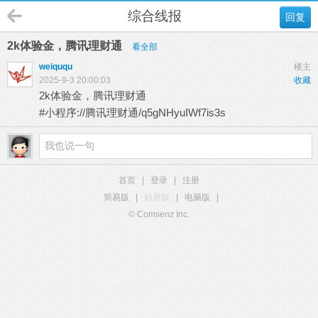
综合线报
回复
2k体验金，腾讯理财通
看全部
weiququ
楼主
2025-9-3 20:00:03
收藏
2k体验金，腾讯理财通
#小程序://腾讯理财通/q5gNHyuIWf7is3s
首页
|
登录
|
注册
简易版
|
触屏版
|
电脑版
|
© Comsenz Inc.