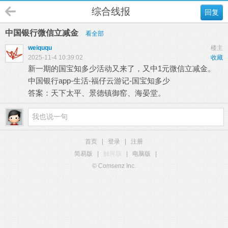
综合线报
回复
中国银行微信立减金
看全部
weiququ
楼主
2025-11-4 10:39:02
收藏
新一期的国宝知多少活动又来了，又中1元微信立减金。
中国银行app-生活-福仔云游记-国宝知多少
答案：天下太平、景德镇御窑、海晏堂。
首页
|
登录
|
注册
简易版
|
触屏版
|
电脑版
|
© Comsenz Inc.