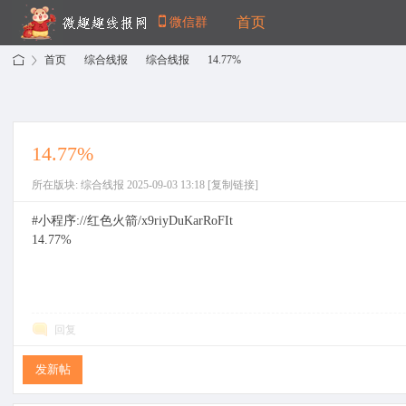
首页
微信群
首页
综合线报
综合线报
14.77%
›
›
›
14.77%
微
»
所在版块: 综合线报 2025-09-03 13:18
[复制链接]
#小程序://红色火箭/x9riyDuKarRoFIt
14.77%
回复
趣
发新帖