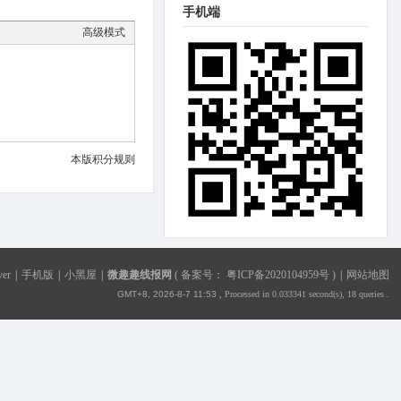
手机端
高级模式
本版积分规则
ver
|
手机版
|
小黑屋
|
微趣趣线报网
(
备案号： 粤ICP备2020104959号
)
|
网站地图
GMT+8, 2026-8-7 11:53
, Processed in 0.033341 second(s), 18 queries .