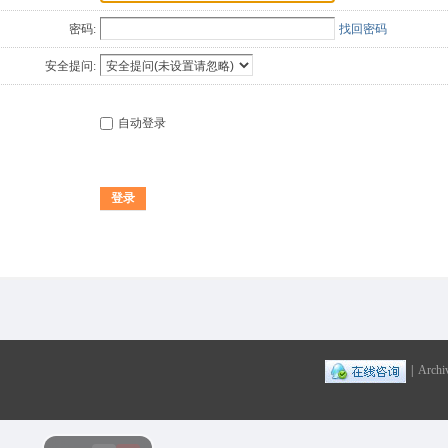
密码:
找回密码
安全提问:
自动登录
登录
|
Archi