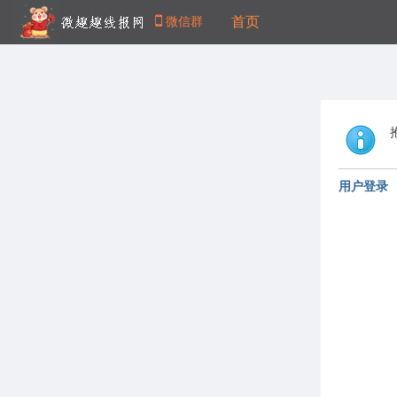
首页
微信群
用户登录