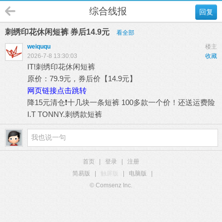
综合线报
回复
刺绣印花休闲短裤 券后14.9元
看全部
weiququ
楼主
2026-7-8 13:30:03
收藏
IT!刺绣印花休闲短裤
原价：79.9元，券后价【14.9元】
网页链接点击跳转
降15元清仓❗️十几块一条短裤 100多款一个价！还送运费险
I.T TONNY.刺绣款短裤
首页
|
登录
|
注册
简易版
|
触屏版
|
电脑版
|
© Comsenz Inc.