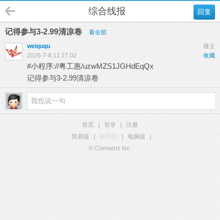
综合线报
回复
记得参与3-2.99清凉卷
看全部
weiququ
楼主
2026-7-8 11:27:02
收藏
#小程序://粤工惠/uzwMZS1JGHdEqQx
记得参与3-2.99清凉卷
首页
|
登录
|
注册
简易版
|
触屏版
|
电脑版
|
© Comsenz Inc.