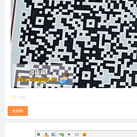
趣
回复
线
发新帖