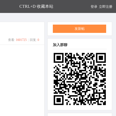
CTRL+D 收藏本站
登录
立即注册
发新帖
查看:
1601725
|
回复:
0
加入群聊