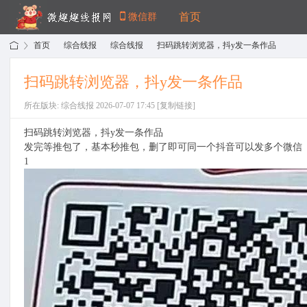
首页
微信群
首页
综合线报
综合线报
扫码跳转浏览器，抖y发一条作品
扫码跳转浏览器，抖y发一条作品
›
›
›
所在版块: 综合线报 2026-07-07 17:45
[复制链接]
微
»
扫码跳转浏览器，抖y发一条作品
发完等推包了，基本秒推包，删了即可同一个抖音可以发多个微信
1
趣