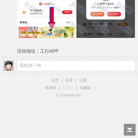
活动地址：工行APP
首页
|
登录
|
注册
简易版
|
触屏版
|
电脑版
|
© Comsenz Inc.