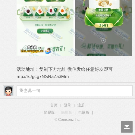
活动地址：复制下方地址 微信发给任意好友即可
mp://SJgcg7NSNaZa3Mm
首页
|
登录
|
注册
简易版
|
触屏版
|
电脑版
|
© Comsenz Inc.