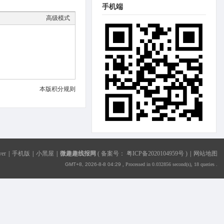
手机端
高级模式
本版积分规则
ver
|
手机版
|
小黑屋
|
微趣趣线报网
(
备案号： 粤ICP备2020104959号
)
|
网站地图
GMT+8, 2026-8-8 04:29
, Processed in 0.032856 second(s), 18 queries .