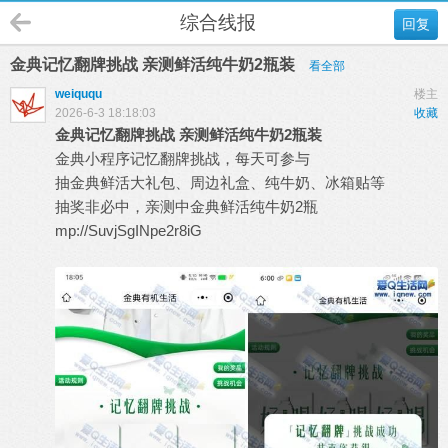
综合线报
回复
金典记忆翻牌挑战 亲测鲜活纯牛奶2瓶装
看全部
weiququ
楼主
2026-6-3 18:18:03
收藏
金典记忆翻牌挑战 亲测鲜活纯牛奶2瓶装
金典小程序记忆翻牌挑战，每天可参与
抽金典鲜活大礼包、周边礼盒、纯牛奶、冰箱贴等
抽奖非必中，亲测中金典鲜活纯牛奶2瓶
mp://SuvjSgINpe2r8iG