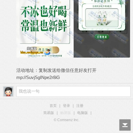
活动地址：复制发送给微信任意好友打开
mp://SuvjSgINpe2r8iG
首页
|
登录
|
注册
简易版
|
触屏版
|
电脑版
|
© Comsenz Inc.