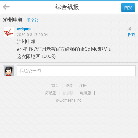
综合线报
回复
泸州申领
看全部
weiququ
楼主
2026-6-3 17:00:04
收藏
泸州申领
#小程序://泸州老窖官方旗舰/jYnIrCdjMe8RMfu
这次限地区 1000份
首页
|
登录
|
注册
简易版
|
触屏版
|
电脑版
|
© Comsenz Inc.