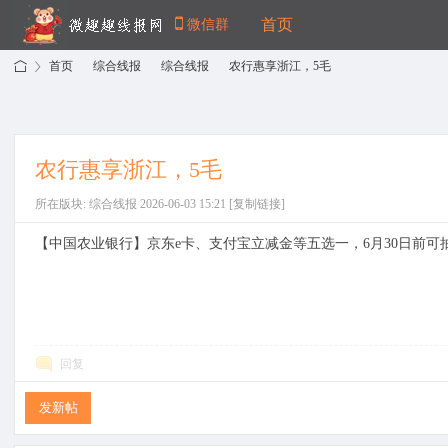
首页
微信群
首页
综合线报
综合线报
农行惠享浙江，5毛
›
›
›
农行惠享浙江，5毛
微
»
所在版块: 综合线报 2026-06-03 15:21
[复制链接]
【中国农业银行】京东e卡、支付宝立减金等五选一，6月30日前可抽一次go.a
回复
趣
发新帖