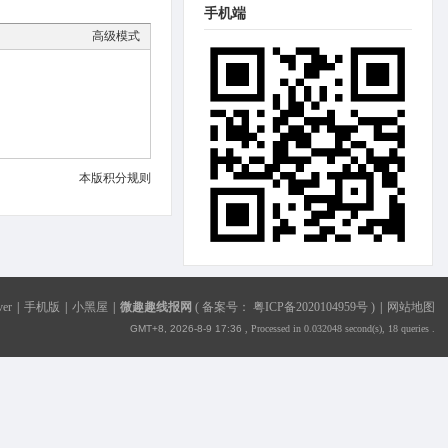
手机端
高级模式
本版积分规则
ver
|
手机版
|
小黑屋
|
微趣趣线报网
(
备案号： 粤ICP备2020104959号
)
|
网站地图
GMT+8, 2026-8-9 17:36
, Processed in 0.032048 second(s), 18 queries .