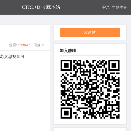
CTRL+D 收藏本站
登录
立即注册
发新帖
查看:
1608442
|
回复:
0
加入群聊
的老兵忽视即可