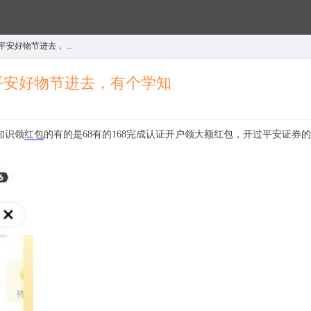
好物节进去， ...
平安好物节进去，有个学知
知识领
红包
的有的是68有的168完成认证开户领大额红包，开过平安证券